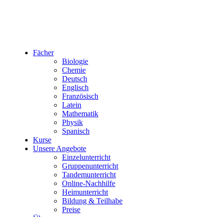
Fächer
Biologie
Chemie
Deutsch
Englisch
Französisch
Latein
Mathematik
Physik
Spanisch
Kurse
Unsere Angebote
Einzelunterricht
Gruppenunterricht
Tandemunterricht
Online-Nachhilfe
Heimunterricht
Bildung & Teilhabe
Preise