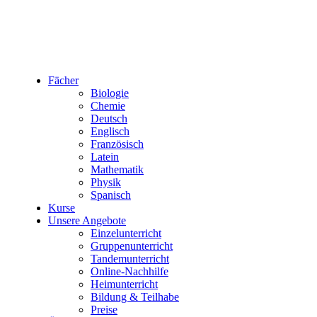
Fächer
Biologie
Chemie
Deutsch
Englisch
Französisch
Latein
Mathematik
Physik
Spanisch
Kurse
Unsere Angebote
Einzelunterricht
Gruppenunterricht
Tandemunterricht
Online-Nachhilfe
Heimunterricht
Bildung & Teilhabe
Preise