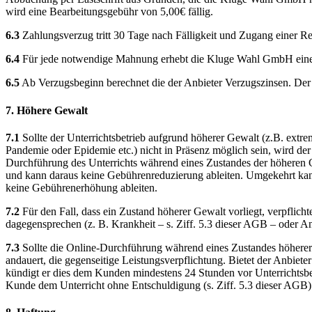
wird eine Bearbeitungsgebühr von 5,00€ fällig.
6.3
Zahlungsverzug tritt 30 Tage nach Fälligkeit und Zugang einer R
6.4
Für jede notwendige Mahnung erhebt die Kluge Wahl GmbH ein
6.5
Ab Verzugsbeginn berechnet die der Anbieter Verzugszinsen. Der 
7. Höhere Gewalt
7.1
Sollte der Unterrichtsbetrieb aufgrund höherer Gewalt (z.B. ext
Pandemie oder Epidemie etc.) nicht in Präsenz möglich sein, wird de
Durchführung des Unterrichts während eines Zustandes der höheren Ge
und kann daraus keine Gebührenreduzierung ableiten. Umgekehrt kan
keine Gebührenerhöhung ableiten.
7.2
Für den Fall, dass ein Zustand höherer Gewalt vorliegt, verpflic
dagegensprechen (z. B. Krankheit – s. Ziff. 5.3 dieser AGB – oder A
7.3
Sollte die Online-Durchführung während eines Zustandes höherer G
andauert, die gegenseitige Leistungsverpflichtung. Bietet der Anbie
kündigt er dies dem Kunden mindestens 24 Stunden vor Unterrichtsbeg
Kunde dem Unterricht ohne Entschuldigung (s. Ziff. 5.3 dieser AGB) 