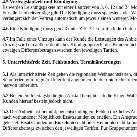
4.5 Vertragslaufzeit und Kündigung
Es werden Leistungspakete mit einer Laufzeit von 3, 6, 12 und 24 Mo
Für alle Laufzeitverträge gilt: Die Kündigung muss spätestens vier W
verlängert sich der Vertrag automatisch um jeweils einen weiteren 
4.6
Eine Kündigung muss gemäß unter Ziff. 3.1 schriftlich durch den
4.7
Im Falle eines Umzugs kann der Kunde die Leistungen des Anbiet
Umzug wird ein außerordentliches Kündigungsrecht des Kunden nicht
etwaigen Differenzbetrags zwischen den jeweiligen Tarifen.
5. Unterrichtsfreie Zeit, Fehlstunden, Terminänderungen
5.1
Als unterrichtsfreie Zeit gelten die regionalen Weihnachtsferien,
Schulferien wird regulär Unterricht angeboten. In der unterrichtsfreie
hiervon unberührt.
5.2
Bei einem feiertagsbedingten Ausfall bemüht sich die Kluge Wah
Kunden hierauf besteht jedoch nicht.
5.3
Der Anbieter ist bemüht, bei entschuldigtem Fehlen (ärztliches At
nach vorhandener Möglichkeit Ersatzstunden zu erteilen. Ein Anspruch 
geleistet. Ersatzstunden im Einzelunterricht oder Heimunterricht kön
Differenzbetrags zwischen den jeweiligen Tarifen. Für Gruppenunterri