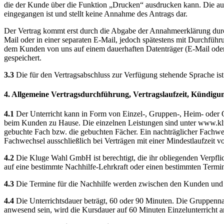
die der Kunde über die Funktion „Drucken“ ausdrucken kann. Die au
eingegangen ist und stellt keine Annahme des Antrags dar.
Der Vertrag kommt erst durch die Abgabe der Annahmeerklärung durch 
Mail oder in einer separaten E-Mail, jedoch spätestens mit Durchfüh
dem Kunden von uns auf einem dauerhaften Datenträger (E-Mail oder 
gespeichert.
3.3
Die für den Vertragsabschluss zur Verfügung stehende Sprache is
4. Allgemeine Vertragsdurchführung, Vertragslaufzeit, Kündigu
4.1
Der Unterricht kann in Form von Einzel-, Gruppen-, Heim- oder 
beim Kunden zu Hause. Die einzelnen Leistungen sind unter www.klu
gebuchte Fach bzw. die gebuchten Fächer. Ein nachträglicher Fachwec
Fachwechsel ausschließlich bei Verträgen mit einer Mindestlaufzeit 
4.2
Die Kluge Wahl GmbH ist berechtigt, die ihr obliegenden Verpflic
auf eine bestimmte Nachhilfe-Lehrkraft oder einen bestimmten Termi
4.3
Die Termine für die Nachhilfe werden zwischen den Kunden und
4.4
Die Unterrichtsdauer beträgt, 60 oder 90 Minuten. Die Gruppennac
anwesend sein, wird die Kursdauer auf 60 Minuten Einzelunterricht a