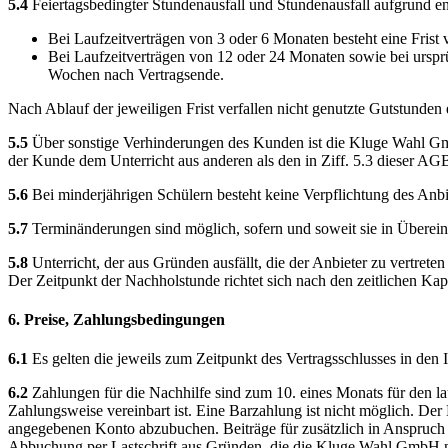
5.4
Feiertagsbedingter Stundenausfall und Stundenausfall aufgrund en
Bei Laufzeitverträgen von 3 oder 6 Monaten besteht eine Frist
Bei Laufzeitverträgen von 12 oder 24 Monaten sowie bei ursprü
Wochen nach Vertragsende.
Nach Ablauf der jeweiligen Frist verfallen nicht genutzte Gutstunden e
5.5
Über sonstige Verhinderungen des Kunden ist die Kluge Wahl GmbH
der Kunde dem Unterricht aus anderen als den in Ziff. 5.3 dieser AGB 
5.6
Bei minderjährigen Schülern besteht keine Verpflichtung des Anbie
5.7
Terminänderungen sind möglich, sofern und soweit sie in Überein
5.8
Unterricht, der aus Gründen ausfällt, die der Anbieter zu vertret
Der Zeitpunkt der Nachholstunde richtet sich nach den zeitlichen Kap
6. Preise, Zahlungsbedingungen
6.1
Es gelten die jeweils zum Zeitpunkt des Vertragsschlusses in den 
6.2
Zahlungen für die Nachhilfe sind zum 10. eines Monats für den la
Zahlungsweise vereinbart ist. Eine Barzahlung ist nicht möglich. De
angegebenen Konto abzubuchen. Beiträge für zusätzlich in Anspruch
Abbuchung per Lastschrift aus Gründen, die die Kluge Wahl GmbH nic