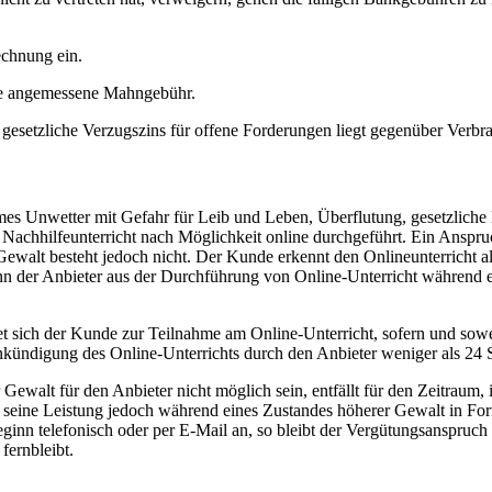
echnung ein.
e angemessene Mahngebühr.
gesetzliche Verzugszins für offene Forderungen liegt gegenüber Verbr
remes Unwetter mit Gefahr für Leib und Leben, Überflutung, gesetzli
r Nachhilfeunterricht nach Möglichkeit online durchgeführt. Ein Anspr
walt besteht jedoch nicht. Der Kunde erkennt den Onlineunterricht al
n der Anbieter aus der Durchführung von Online-Unterricht während 
htet sich der Kunde zur Teilnahme am Online-Unterricht, sofern und sow
nkündigung des Online-Unterrichts durch den Anbieter weniger als 24 
ewalt für den Anbieter nicht möglich sein, entfällt für den Zeitraum,
ter seine Leistung jedoch während eines Zustandes höherer Gewalt in F
inn telefonisch oder per E-Mail an, so bleibt der Vergütungsanspruch 
fernbleibt.