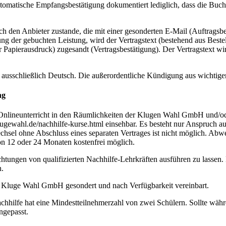
tomatische Empfangsbestätigung dokumentiert lediglich, dass die Bu
den Anbieter zustande, die mit einer gesonderten E-Mail (Auftragsbest
rung der gebuchten Leistung, wird der Vertragstext (bestehend aus Bes
Papierausdruck) zugesandt (Vertragsbestätigung). Der Vertragstext w
t ausschließlich Deutsch. Die außerordentliche Kündigung aus wichtige
ng
Onlineunterricht in den Räumlichkeiten der Klugen Wahl GmbH und/ode
gewahl.de/nachhilfe-kurse.html einsehbar. Es besteht nur Anspruch a
hsel ohne Abschluss eines separaten Vertrages ist nicht möglich. Abwe
von 12 oder 24 Monaten kostenfrei möglich.
htungen von qualifizierten Nachhilfe-Lehrkräften ausführen zu lassen.
n.
 Kluge Wahl GmbH gesondert und nach Verfügbarkeit vereinbart.
hhilfe hat eine Mindestteilnehmerzahl von zwei Schülern. Sollte währ
ngepasst.