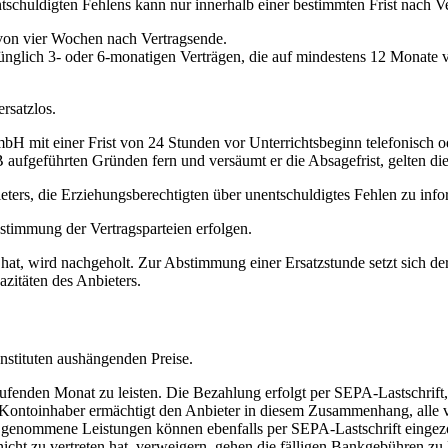
tschuldigten Fehlens kann nur innerhalb einer bestimmten Frist nach 
 von vier Wochen nach Vertragsende.
nglich 3- oder 6-monatigen Verträgen, die auf mindestens 12 Monate ver
rsatzlos.
 mit einer Frist von 24 Stunden vor Unterrichtsbeginn telefonisch od
aufgeführten Gründen fern und versäumt er die Absagefrist, gelten dies
ters, die Erziehungsberechtigten über unentschuldigtes Fehlen zu info
stimmung der Vertragsparteien erfolgen.
en hat, wird nachgeholt. Zur Abstimmung einer Ersatzstunde setzt sich
azitäten des Anbieters.
Instituten aushängenden Preise.
ufenden Monat zu leisten. Die Bezahlung erfolgt per SEPA-Lastschrift, 
r Kontoinhaber ermächtigt den Anbieter in diesem Zusammenhang, alle v
 genommene Leistungen können ebenfalls per SEPA-Lastschrift eingezo
ht zu vertreten hat, verweigern, gehen die fälligen Bankgebühren zu 