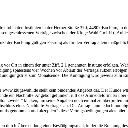
de und in den Instituten in der Herner Straße 370, 44807 Bochum, in 
 Essen geschlossenen Verträge zwischen der Kluge Wahl GmbH („Anbie
t der Buchung gültigen Fassung als für den Vertrag allein maßgeblic
vor Ort in einem der unter Ziff. 2.1 genannten Institute erfolgen. Währ
ung spätestens vier Wochen vor Ablauf der Vertragslaufzeit erfolgen m
en Kündigungsfrist zum Monatsende. Die Kündigung wird jeweils zum 
te www.klugewahl.de stellt kein bindendes Angebot dar. Der Kunde wi
nde ein Nachhilfe-Angebot gefunden, ruft das Anmeldeformular über d
ton „weiter“ klicken, um seine Angaben noch einmal zu überprüfen und
Abschluss eines Nachhilfe-Vertrages ab. Der Antrag kann jedoch nur a
tnis genommen und akzeptiert“ diese Vertragsbedingungen akzeptiert 
n durch Übersendung einer Bestätigungsmail, in der die Buchung de