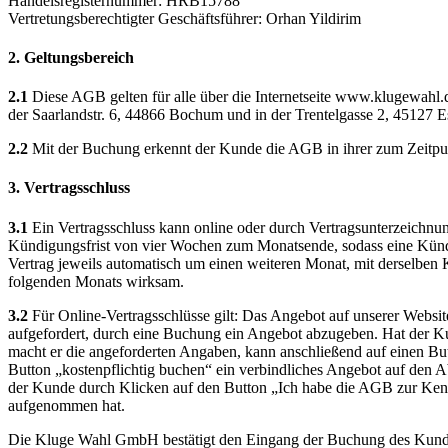
Handelsregisternummer: HRB15788
Vertretungsberechtigter Geschäftsführer: Orhan Yildirim
2. Geltungsbereich
2.1
Diese AGB gelten für alle über die Internetseite www.klugewahl.
der Saarlandstr. 6, 44866 Bochum und in der Trentelgasse 2, 45127
2.2
Mit der Buchung erkennt der Kunde die AGB in ihrer zum Zeitpunk
3. Vertragsschluss
3.1
Ein Vertragsschluss kann online oder durch Vertragsunterzeichnung 
Kündigungsfrist von vier Wochen zum Monatsende, sodass eine Kündig
Vertrag jeweils automatisch um einen weiteren Monat, mit derselb
folgenden Monats wirksam.
3.2
Für Online-Vertragsschlüsse gilt: Das Angebot auf unserer Websi
aufgefordert, durch eine Buchung ein Angebot abzugeben. Hat der Ku
macht er die angeforderten Angaben, kann anschließend auf einen But
Button „kostenpflichtig buchen“ ein verbindliches Angebot auf den 
der Kunde durch Klicken auf den Button „Ich habe die AGB zur Kenn
aufgenommen hat.
Die Kluge Wahl GmbH bestätigt den Eingang der Buchung des Kunde