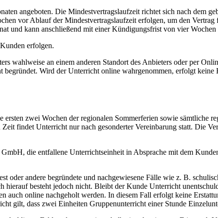
naten angeboten. Die Mindestvertragslaufzeit richtet sich nach dem ge
ochen vor Ablauf der Mindestvertragslaufzeit erfolgen, um den Vertrag 
Monat und kann anschließend mit einer Kündigungsfrist von vier Woch
 Kunden erfolgen.
ers wahlweise an einem anderen Standort des Anbieters oder per Onl
 begründet. Wird der Unterricht online wahrgenommen, erfolgt keine 
 die ersten zwei Wochen der regionalen Sommerferien sowie sämtliche reg
n Zeit findet Unterricht nur nach gesonderter Vereinbarung statt. Die V
l GmbH, die entfallene Unterrichtseinheit in Absprache mit dem Kund
test oder andere begründete und nachgewiesene Fälle wie z. B. schulisch
hierauf besteht jedoch nicht. Bleibt der Kunde Unterricht unentschuldi
nen auch online nachgeholt werden. In diesem Fall erfolgt keine Erstat
cht gilt, dass zwei Einheiten Gruppenunterricht einer Stunde Einzelunt