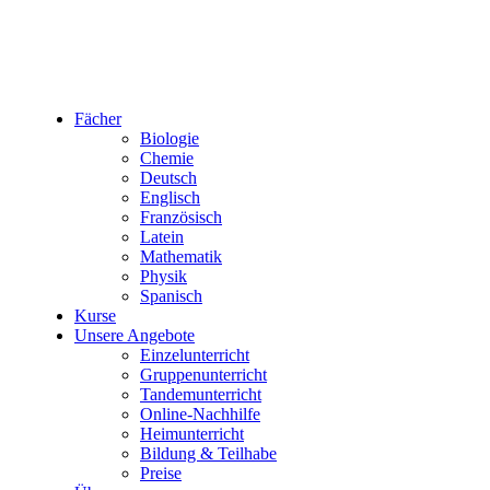
Fächer
Biologie
Chemie
Deutsch
Englisch
Französisch
Latein
Mathematik
Physik
Spanisch
Kurse
Unsere Angebote
Einzelunterricht
Gruppenunterricht
Tandemunterricht
Online-Nachhilfe
Heimunterricht
Bildung & Teilhabe
Preise