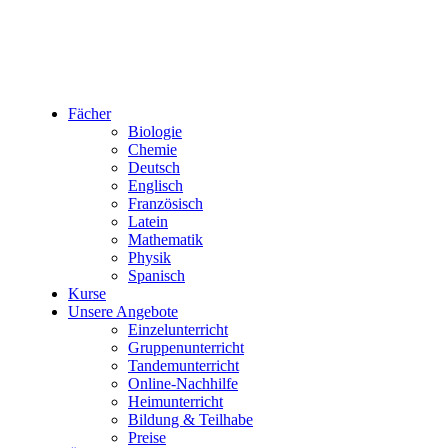
Fächer
Biologie
Chemie
Deutsch
Englisch
Französisch
Latein
Mathematik
Physik
Spanisch
Kurse
Unsere Angebote
Einzelunterricht
Gruppenunterricht
Tandemunterricht
Online-Nachhilfe
Heimunterricht
Bildung & Teilhabe
Preise