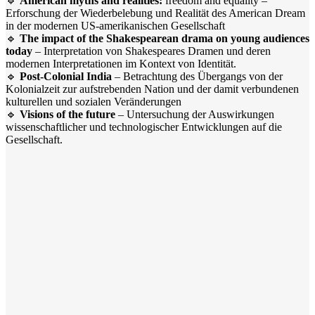
🔹
American
myths
and
realities
:
freedom
and
equality
–
Erforschung der Wiederbelebung und Realität des American Dream
in der modernen US-amerikanischen Gesellschaft
🔹
The impact of the Shakespearean drama on young audiences
today
–
Interpretation
von
Shakespeares
Dramen
und
deren
modernen
Interpretationen
im
Kontext
von
Identität
.
🔹
Post-
Colonial
India
–
Betrachtung des Übergangs von der
Kolonialzeit zur aufstrebenden Nation und der damit verbundenen
kulturellen und sozialen Veränderungen
🔹
Visions
of
the
future
– Untersuchung
der Auswirkungen
wissenschaftlicher und technologischer Entwicklungen auf die
Gesellschaft.