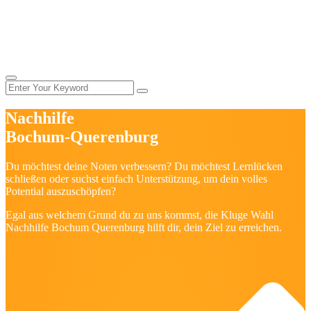
Nachhilfe
Bochum-
Querenburg
Du möchtest deine Noten verbessern? Du möchtest Lernlücken
schließen oder suchst einfach Unterstützung, um dein volles
Potential auszuschöpfen?
Egal aus welchem Grund du zu uns kommst, die Kluge Wahl
Nachhilfe Bochum Querenburg hilft dir, dein Ziel zu erreichen.