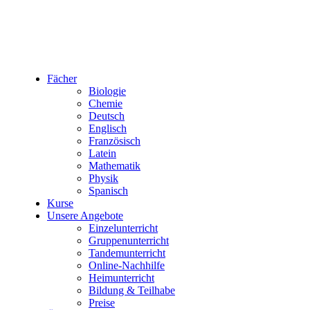
Fächer
Biologie
Chemie
Deutsch
Englisch
Französisch
Latein
Mathematik
Physik
Spanisch
Kurse
Unsere Angebote
Einzelunterricht
Gruppenunterricht
Tandemunterricht
Online-Nachhilfe
Heimunterricht
Bildung & Teilhabe
Preise