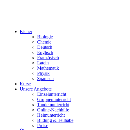
Fächer
Biologie
Chemie
Deutsch
Englisch
Französisch
Latein
Mathematik
Physik
Spanisch
Kurse
Unsere Angebote
Einzelunterricht
Gruppenunterricht
Tandemunterricht
Online-Nachhilfe
Heimunterricht
Bildung & Teilhabe
Preise