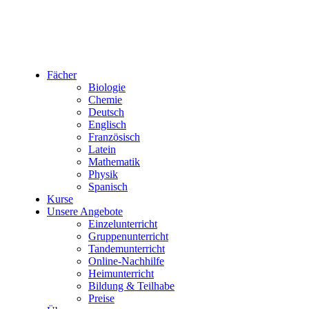
Fächer
Biologie
Chemie
Deutsch
Englisch
Französisch
Latein
Mathematik
Physik
Spanisch
Kurse
Unsere Angebote
Einzelunterricht
Gruppenunterricht
Tandemunterricht
Online-Nachhilfe
Heimunterricht
Bildung & Teilhabe
Preise