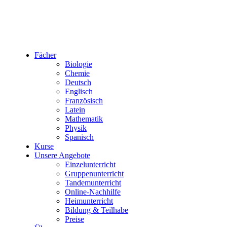
Fächer
Biologie
Chemie
Deutsch
Englisch
Französisch
Latein
Mathematik
Physik
Spanisch
Kurse
Unsere Angebote
Einzelunterricht
Gruppenunterricht
Tandemunterricht
Online-Nachhilfe
Heimunterricht
Bildung & Teilhabe
Preise