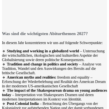
Was sind die wichtigsten Abiturthemen 2027?
In diesem Jahr konzentrieren wir uns auf folgende Schwerpunkte:
🔹
Studying
and
working
in a
globalized
world
–
Untersuchung
der wirtschaftlichen, ökologischen und kulturellen Aspekte der
Globalisierung sowie deren politische Konsequenzen.
🔹
Tradition and
change
in
politics
and
society
–
Analyse von
Tradition, Wandel und den Auswirkungen des Brexits auf die
britische Gesellschaft.
🔹
American
myths
and
realities
:
freedom
and
equality
–
Erforschung der Wiederbelebung und Realität des American Dream
in der modernen US-amerikanischen Gesellschaft
🔹
The impact of the Shakespearean drama on young audiences
today
–
Interpretation
von
Shakespeares
Dramen
und
deren
modernen
Interpretationen
im
Kontext
von
Identität
.
🔹
Post-
Colonial
India
–
Betrachtung des Übergangs von der
Kolonialzeit zur aufstrebenden Nation und der damit verbundenen