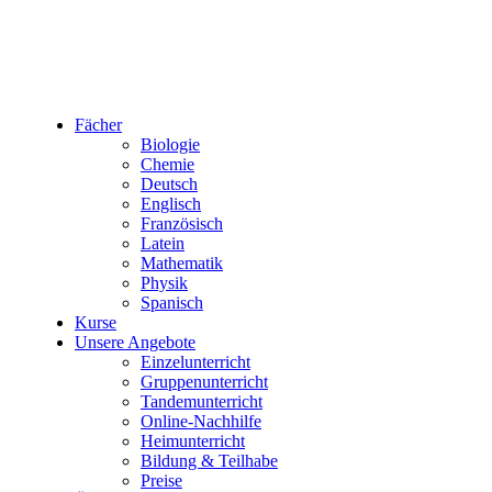
Fächer
Biologie
Chemie
Deutsch
Englisch
Französisch
Latein
Mathematik
Physik
Spanisch
Kurse
Unsere Angebote
Einzelunterricht
Gruppenunterricht
Tandemunterricht
Online-Nachhilfe
Heimunterricht
Bildung & Teilhabe
Preise