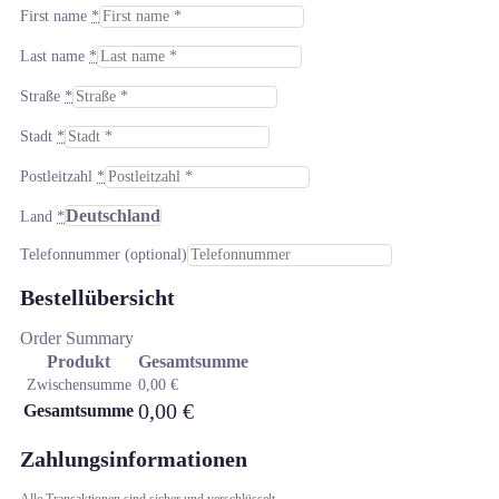
First name
*
Last name
*
Straße
*
Stadt
*
Postleitzahl
*
Deutschland
Land
*
Telefonnummer
(optional)
Bestellübersicht
Order Summary
Produkt
Gesamtsumme
Zwischensumme
0,00
€
0,00
€
Gesamtsumme
Zahlungsinformationen
Alle Transaktionen sind sicher und verschlüsselt.