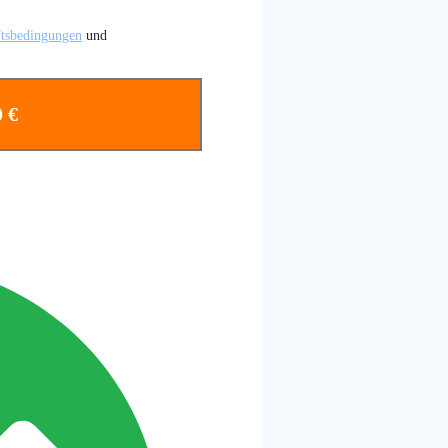
tsbedingungen
und
 €